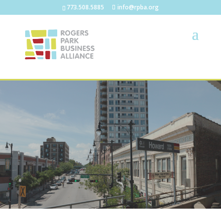
773.508.5885
info@rpba.org