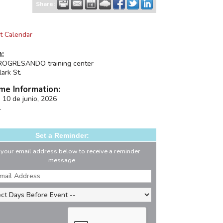
Share:
t Calendar
n:
OGRESANDO training center
ark St.
me Information:
, 10 de junio, 2026
.
Set a Reminder:
 your email address below to receive a reminder
message.