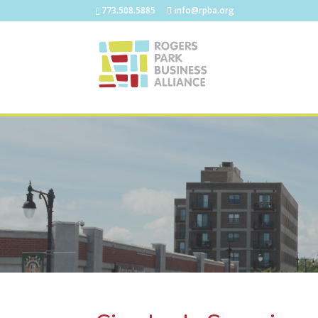
773.508.5885
info@rpba.org