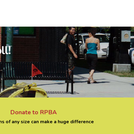
ll!
Donate to RPBA
ns of any size can make a huge difference